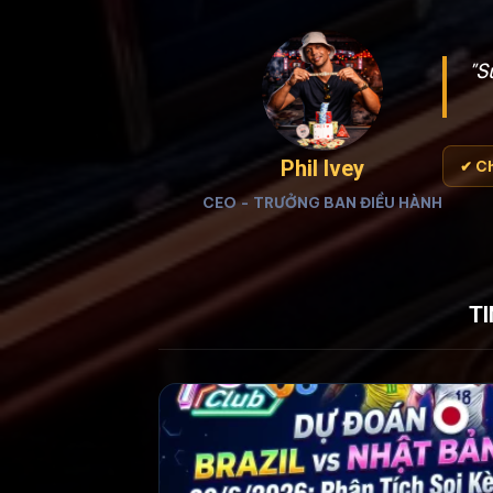
"S
Phil Ivey
✔ C
CEO - TRƯỞNG BAN ĐIỀU HÀNH
Để cạnh tranh sòng phẳng trong thị tr
TI
tế của người dùng. Dưới đây là những gi
Giao diện trực quan, tương thích
Giao diện
789Club
được thiết kế tối 
iOS/Android. Các nút chức năng cốt lõ
nhanh trong vài giây.