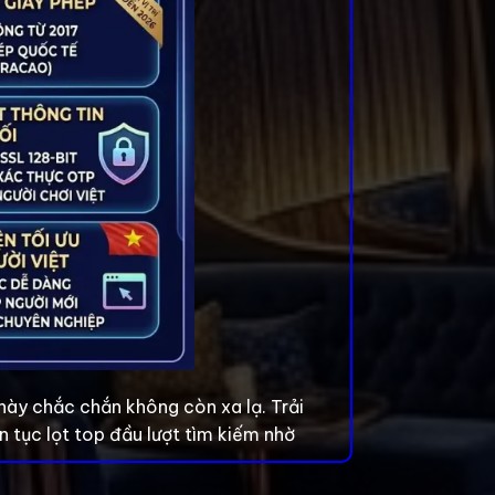
này chắc chắn không còn xa lạ. Trải
 tục lọt top đầu lượt tìm kiếm nhờ