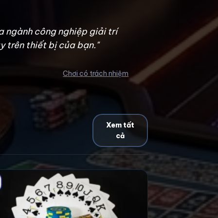
a ngành công nghiệp giải trí
 trên thiết bị của bạn."
Chơi có trách nhiệm
Xem tất
đầu tư rất mạnh vào trải nghiệm thực
cả
iệm tại đây.
máy tính lẫn ứng dụng di động
 ngay tầm mắt để người chơi thao tác